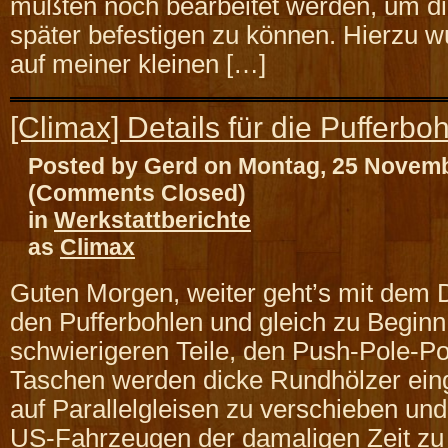
mußten noch bearbeitet werden, um di
später befestigen zu können. Hierzu
auf meiner kleinen […]
[Climax] Details für die Pufferbo
Posted by Gerd on Montag, 25 Novem
(Comments Closed)
in
Werkstattberichte
as
Climax
Guten Morgen, weiter geht’s mit dem 
den Pufferbohlen und gleich zu Beginn
schwierigeren Teile, den Push-Pole-Po
Taschen werden dicke Rundhölzer ei
auf Parallelgleisen zu verschieben und 
US-Fahrzeugen der damaligen Zeit zu f