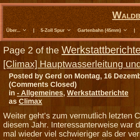
Waldb
Über...
|
5-Zoll Spur
Gartenbahn (45mm)
|
Werkstattbericht
Page 2 of the
[Climax] Hauptwasserleitung u
Posted by Gerd on Montag, 16 Dezem
(Comments Closed)
in
- Allgemeines
,
Werkstattberichte
as
Climax
Weiter geht’s zum vermutlich letzten 
diesem Jahr. Interessanterweise war de
mal wieder viel schwieriger als der ver