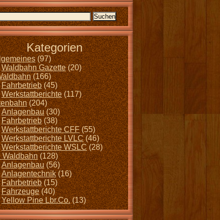
Kategorien
llgemeines
(97)
Waldbahn Gazette
(20)
Waldbahn
(166)
Fahrbetrieb
(45)
Werkstattberichte
(117)
tenbahn
(204)
Anlagenbau
(30)
Fahrbetrieb
(38)
Werkstattberichte CFF
(55)
Werkstattberichte LVLC
(46)
Werkstattberichte WSLC
(28)
 Waldbahn
(128)
Anlagenbau
(56)
Anlagentechnik
(16)
Fahrbetrieb
(15)
Fahrzeuge
(40)
Yellow Pine Lbr.Co.
(13)