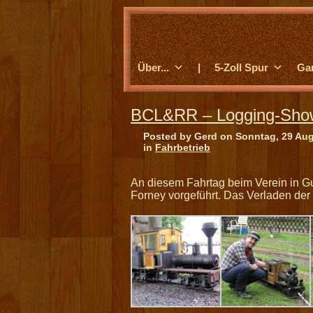
Über...
|
5-Zoll Spur
Ga
BCL&RR – Logging-Show
Posted by Gerd on Sonntag, 29 Au
in
Fahrbetrieb
An diesem Fahrtag beim Verein in G
Forney vorgeführt. Das Verladen de