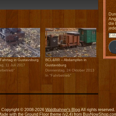
Dur
Anga
die
jed
Fahrtag in Gustavsburg
BCL&RR – Abdampfen in
ag, 11 Juli 2017
Gustavsburg
hrbetrieb"
Donnerstag, 24 Oktober 2013
In "Fahrbetrieb"
Copyright © 2008-2026
Waldbahner's Blog
All rights reserved.
ade with the Ground Floor theme (v2.4) from
BuyNowShop.co