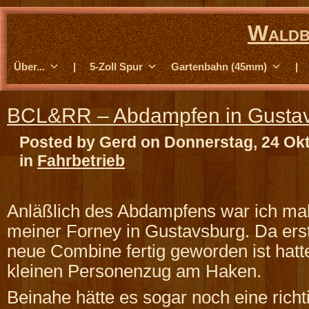
Waldb
Über...
|
5-Zoll Spur
Gartenbahn (45mm)
|
BCL&RR – Abdampfen in Gusta
Posted by Gerd on Donnerstag, 24 Ok
in
Fahrbetrieb
Anläßlich des Abdampfens war ich mal
meiner Forney in Gustavsburg. Da erst
neue Combine fertig geworden ist hatt
kleinen Personenzug am Haken.
Beinahe hätte es sogar noch eine richt