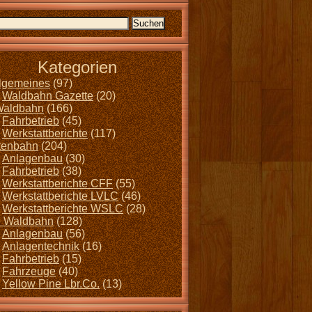
Kategorien
llgemeines
(97)
Waldbahn Gazette
(20)
Waldbahn
(166)
Fahrbetrieb
(45)
Werkstattberichte
(117)
tenbahn
(204)
Anlagenbau
(30)
Fahrbetrieb
(38)
Werkstattberichte CFF
(55)
Werkstattberichte LVLC
(46)
Werkstattberichte WSLC
(28)
 Waldbahn
(128)
Anlagenbau
(56)
Anlagentechnik
(16)
Fahrbetrieb
(15)
Fahrzeuge
(40)
Yellow Pine Lbr.Co.
(13)