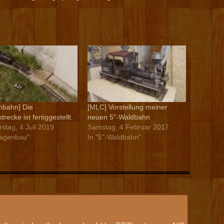
nbahn] Die
[MLC] Vorstellung meiner
recke ist fertiggestellt.
neuen 5″-Waldbahn
stag, 4 Juli 2019
Samstag, 4 Februar 2017
lagenbau"
In "5"-Waldbahn"