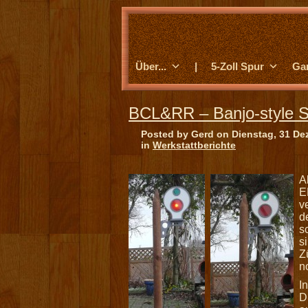
Über...
|
5-Zoll Spur
Ga
BCL&RR – Banjo-style Si
Posted by Gerd on Dienstag, 31 De
in
Werkstattberichte
A
E
v
d
s
s
Z
n
I
D