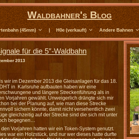
Waldbahner's Blog
rtenbahn (45mm)
|
H0e (verkauft)
Andere Bahnen
gnale für die 5″-Waldbahn
zember 2013
ls wir im Dezember 2013 die Gleisanlagen für das 18.
DHT in Karlsruhe aufbauten haben wir eine
erschwungene und längere Streckenführung als in
en Vorjahren gewählt. Unweigerlich drängte sich mir
chon bei der Planung auf, wie man diese Strecke
innvoll sichern könnte, damit nicht versehentlich zwei
üge gleichzeitig auf der Strecke sind die sich mit unter
och begegnen…
n den Vorjahren hatten wir ein Token-System genutzt.
ies war ein Holzstück, und nur wer dieses hatte durfte