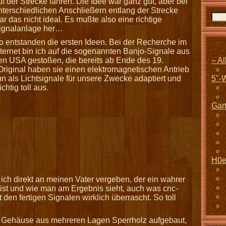
uf der Strecke fahren. Die Idee war ganz gut, aber bei
nterschiedlichen Anschließern entlang der Strecke
ar das nicht ideal. Es mußte also eine richtige
ignalanlage her…
o entstanden die ersten Ideen. Bei der Recherche im
nternet bin ich auf die sogenannten Banjo-Signale aus
– A
en USA gestoßen, die bereits ab Ende des 19.
Original haben sie einen elektromagnetischen Antrieb
5"-
n als Lichtsignale für unsere Zwecke adaptiert und
htig toll aus.
Gar
H0e
ich direkt an meinen Vater vergeben, der ein wahrer
 ist und wie man am Ergebnis sieht, auch was cnc-
 den fertigen Signalen wirklich überrascht. So toll
 Gehäuse aus mehreren Lagen Sperrholz aufgebaut,