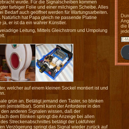
gebracht wurde. Für die Signalscheiben kommen
ter farbiger Folie und einer milchigen Scheibe. Alles
bei Bedarf auch geöffnet werden für Wartungsarbeiten.
Dur
. Natürlich hat Papa gleich ne passende Platine
Anga
 ja, er ist da ein wahrer Künstler.
die
zweiadrige Leitung, Mittels Gleichstrom und Umpolung
jed
lt.
er, welcher auf einem kleinen Sockel montiert ist und
nn.
ale grün an. Betätigt jemand den Taster, so blinken
 (einstellbar). Somit kann der Anforderer in den
n den anderen Signalen wissen, daß der
Nach dem Blinken springt die Anzeige bei allen
des Streckenabschnittes betätigt der Lokführer
nen Verzögerung springt das Signal wieder zurück auf