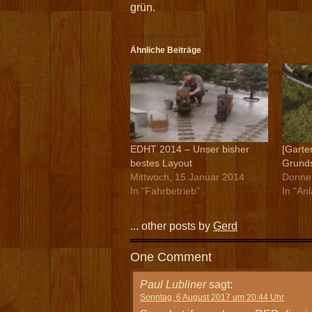
grün.
Ähnliche Beiträge
EDHT 2014 – Unser bisher
[Garte
bestes Layout
Grundst
Mittwoch, 15 Januar 2014
Donner
In "Fahrbetrieb"
In "An
... other posts by
Gerd
One Comment
Paul Lubliner
sagt:
Sonntag, 6 August 2017 um 20:44 Uhr