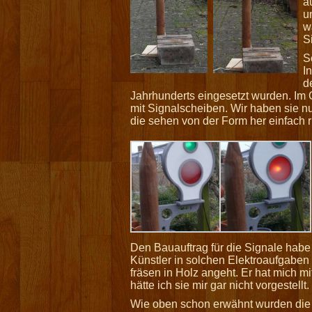
a
u
w
S
S
I
d
Jahrhunderts eingesetzt wurden. Im 
mit Signalscheiben. Wir haben sie nu
die sehen von der Form her einfach ric
Den Bauauftrag für die Signale habe 
Künstler in solchen Elektroaufgaben
fräsen in Holz angeht. Er hat mich mit
hätte ich sie mir gar nicht vorgestellt.
Wie oben schon erwähnt wurden die