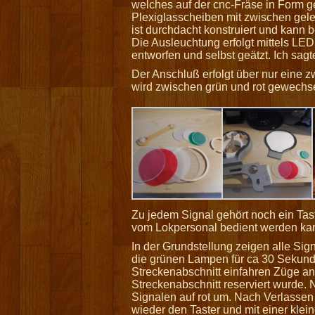
welches auf der cnc-Fräse in Form 
Plexiglasscheiben mit zwischen geleg
ist durchdacht konstruiert und kann 
Die Ausleuchtung erfolgt mittels LED
entworfen und selbst geätzt. Ich sagte
Der Anschluß erfolgt über nur eine 
wird zwischen grün und rot gewechse
Zu jedem Signal gehört noch ein Tast
vom Lokpersonal bedient werden ka
In der Grundstellung zeigen alle Sign
die grünen Lampen für ca 30 Sekunden
Streckenabschnitt einfahren Züge a
Streckenabschnitt reserviert wurde. 
Signalen auf rot um. Nach Verlassen 
wieder den Taster und mit einer klei