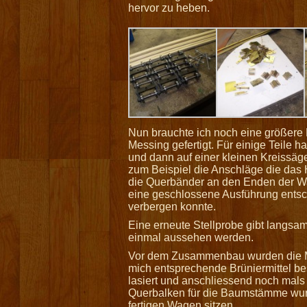
hervor zu heben.
Nun brauchte ich noch eine größere
Messing gefertigt. Für einige Teile h
und dann auf einer kleinen Kreissäge
zum Beispiel die Anschläge die das 
die Querbänder an den Enden der W
eine geschlossene Ausführung entsc
verbergen konnte.
Eine erneute Stellprobe gibt langsa
einmal aussehen werden.
Vor dem Zusammenbau wurden die Mes
mich entsprechende Brüniermittel bes
lasiert und anschliessend noch mals
Querbalken für die Baumstämme wurde
fertigen Wagen sitzen.