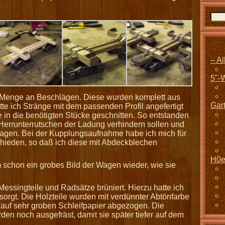
– A
5"-
 Menge an Beschlägen. Diese wurden komplett aus
Gar
atte ich Stränge mit dem passenden Profil angefertigt
 in die benötigten Stücke geschnitten. So entstanden
Herrunterrutschen der Ladung verhindern sollen und
agen. Bei der Kupplungsaufnahme habe ich mich für
hieden, so daß ich diese mit Abdeckblechen
H0e
m schon ein grobes Bild der Wagen wieder, wie sie
singteile und Radsätze brüniert. Hierzu hatte ich
orgt. Die Holzteile wurden mit verdünnter Abtönfarbe
 auf sehr groben Schleifpapier abgezogen. Die
n noch ausgefräst, damit sie später tiefer auf dem