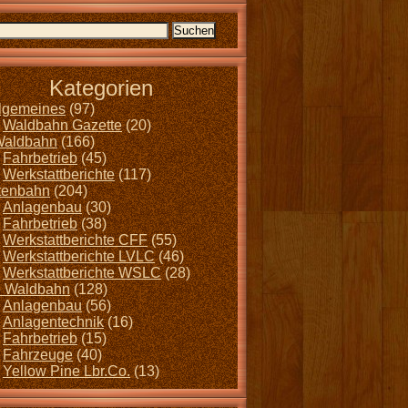
Kategorien
llgemeines
(97)
Waldbahn Gazette
(20)
Waldbahn
(166)
Fahrbetrieb
(45)
Werkstattberichte
(117)
tenbahn
(204)
Anlagenbau
(30)
Fahrbetrieb
(38)
Werkstattberichte CFF
(55)
Werkstattberichte LVLC
(46)
Werkstattberichte WSLC
(28)
 Waldbahn
(128)
Anlagenbau
(56)
Anlagentechnik
(16)
Fahrbetrieb
(15)
Fahrzeuge
(40)
Yellow Pine Lbr.Co.
(13)