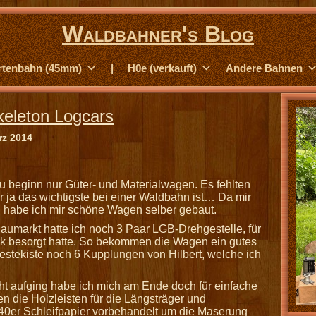
Waldbahner's Blog
rtenbahn (45mm)
|
H0e (verkauft)
Andere Bahnen
keleton Logcars
rz 2014
u beginn nur Güter- und Materialwagen. Es fehlten
r ja das wichtigste bei einer Waldbahn ist… Da mir
n habe ich mir schöne Wagen selber gebaut.
umarkt hatte ich noch 3 Paar LGB-Drehgestelle, für
rk besorgt hatte. So bekommen die Wagen ein gutes
estekiste noch 6 Kupplungen von Hilbert, welche ich
t aufging habe ich mich am Ende doch für einfache
n die Holzleisten für die Längsträger und
 40er Schleifpapier vorbehandelt um die Maserung