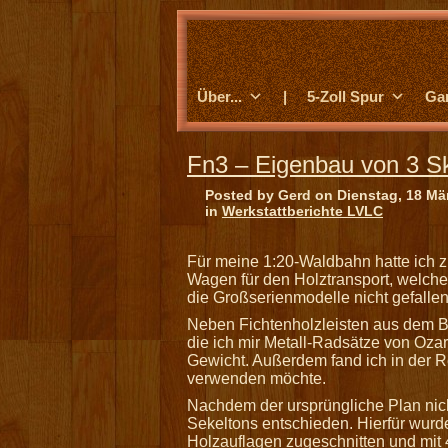
Über...
|
5-Zoll Spur
Ga
Fn3 – Eigenbau von 3 S
Posted by Gerd on Dienstag, 18 Mä
in
Werkstattberichte LVLC
Für meine 1:20-Waldbahn hatte ich z
Wagen für den Holztransport, welche
die Großserienmodelle nicht gefalle
Neben Fichtenholzleisten aus dem Ba
die ich mir Metall-Radsätze von Oza
Gewicht. Außerdem fand ich in der R
verwenden möchte.
Nachdem der ursprüngliche Plan nich
Sekeltons entschieden. Hierfür wurde
Holzauflagen zugeschnitten und mit