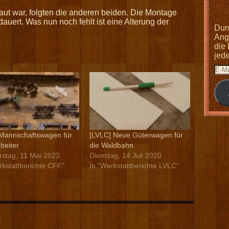
ut war, folgten die anderen beiden. Die Montage
uert. Was nun noch fehlt ist eine Alterung der
Dur
Anga
die
jed
Mannschaftswagen für
[LVLC] Neue Güterwagen für
beiter
die Waldbahn
stag, 11 Mai 2023
Dienstag, 14 Juli 2020
rkstattberichte CFF"
In "Werkstattberichte LVLC"