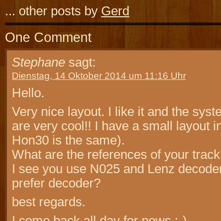
... other posts by
Gerd
One Comment
Stephane
sagt:
Dienstag, 14 Oktober 2014 um 11:16 Uhr
Hello.
Very nice layout. I like it and the sys
are very cool!! I have a small layout 
Hon30 is the same).
What are the references of your trac
I see you use N025 and Lenz decoder
prefer decoder?
best regards.
I come back all day for news ;-)