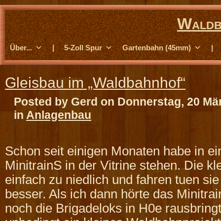
Waldb
Über...
|
5-Zoll Spur
Gartenbahn (45mm)
|
Gleisbau im „Waldbahnhof“
Posted by Gerd on Donnerstag, 20 Mä
in
Anlagenbau
Schon seit einigen Monaten habe in ei
MinitrainS in der Vitrine stehen. Die k
einfach zu niedlich und fahren tuen si
besser. Als ich dann hörte das Minitrai
noch die Brigadeloks in H0e rausbring