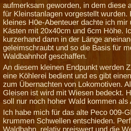
aufmerksam geworden, in dem diese a
für Kleinstanlagen vorgestellt wurden. 
kleines H0e-Abenteuer dachte ich mir 
Kästen mit 20x40cm und 6cm Höhe. Ic
kurzerhand dann in der Länge aneinan
geleimschraubt und so die Basis für m
Waldbahnhof geschaffen.
An diesem kleinen Endpunkt werden Z
eine Köhlerei bedient und es gibt ein
zum Übernachten von Lokomotiven. Al
Gleisen ist wird mit Wiesen bedeckt. H
soll nur noch hoher Wald kommen als
Ich habe mich für das alte Peco 009-G
krummen Schwellen entschieden. Perfe
Waldbahn, relativ preiswert und die W