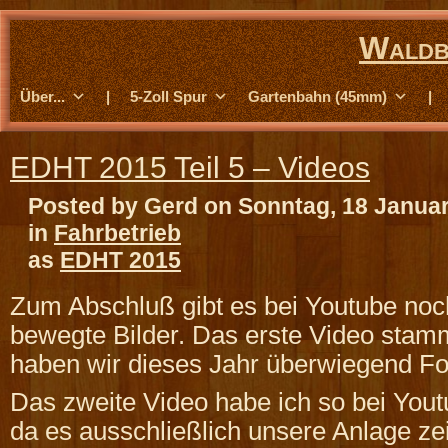
Waldb
Über...
|
5-Zoll Spur
Gartenbahn (45mm)
|
EDHT 2015 Teil 5 – Videos
Posted by Gerd on Sonntag, 18 Janua
in
Fahrbetrieb
as
EDHT 2015
Zum Abschluß gibt es bei Youtube noc
bewegte Bilder. Das erste Video stamm
haben wir dieses Jahr überwiegend F
Das zweite Video habe ich so bei You
da es ausschließlich unsere Anlage zei