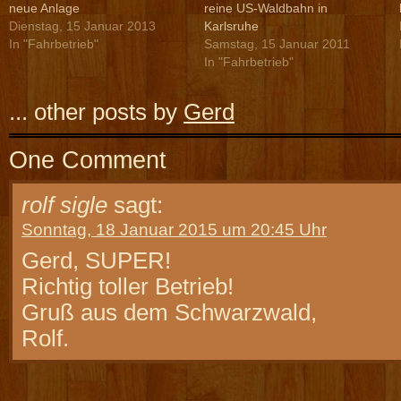
neue Anlage
reine US-Waldbahn in
Dienstag, 15 Januar 2013
Karlsruhe
In "Fahrbetrieb"
Samstag, 15 Januar 2011
In "Fahrbetrieb"
... other posts by
Gerd
One Comment
rolf sigle
sagt:
Sonntag, 18 Januar 2015 um 20:45 Uhr
Gerd, SUPER!
Richtig toller Betrieb!
Gruß aus dem Schwarzwald,
Rolf.