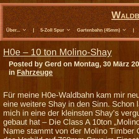
Waldb
Über...
|
5-Zoll Spur
Gartenbahn (45mm)
|
H0e – 10 ton Molino-Shay
Posted by Gerd on Montag, 30 März 2
in
Fahrzeuge
Für meine H0e-Waldbahn kam mir neuli
eine weitere Shay in den Sinn. Schon 
mich in eine der kleinsten Shay’s ver
gebaut hat – Die Class A 10ton „Molin
Name stammt von der Molino Timber 