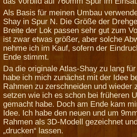
das Vorbild auf 760mm Spur im Einsat
Als Basis für meinen Umbau verwende 
Shay in Spur N. Die Größe der Drehges
Breite der Lok passen sehr gut zum Vo
ist zwar etwas größer, aber solche A
nehme ich im Kauf, sofern der Eindru
Ende stimmt.
Da die originale Atlas-Shay zu lang fü
habe ich mich zunächst mit der Idee b
Rahmen zu zerschneiden und wieder
setzen wie ich es schon bei früheren
gemacht habe. Doch am Ende kam mir
Idee. Ich habe den neuen und um 9mm
Rahmen als 3D-Modell gezeichnet und
„drucken“ lassen.