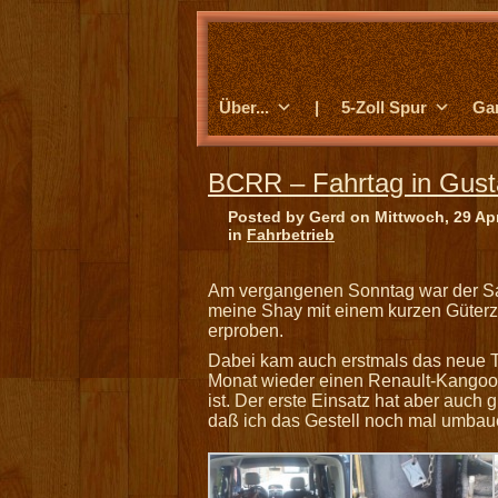
Über...
|
5-Zoll Spur
Ga
BCRR – Fahrtag in Gust
Posted by Gerd on Mittwoch, 29 Apr
in
Fahrbetrieb
Am vergangenen Sonntag war der Sai
meine Shay mit einem kurzen Güterz
erproben.
Dabei kam auch erstmals das neue Tr
Monat wieder einen Renault-Kangoo 
ist. Der erste Einsatz hat aber auch
daß ich das Gestell noch mal umbau