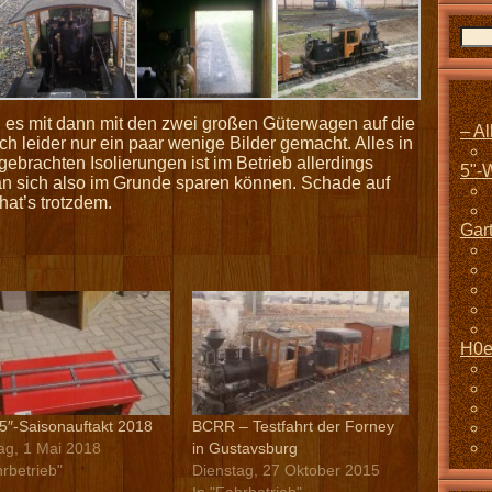
 es mit dann mit den zwei großen Güterwagen auf die
– A
ch leider nur ein paar wenige Bilder gemacht. Alles in
gebrachten Isolierungen ist im Betrieb allerdings
5"-
man sich also im Grunde sparen können. Schade auf
hat’s trotzdem.
Gar
H0e
5″-Saisonauftakt 2018
BCRR – Testfahrt der Forney
ag, 1 Mai 2018
in Gustavsburg
hrbetrieb"
Dienstag, 27 Oktober 2015