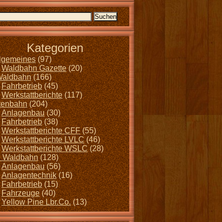
Kategorien
llgemeines
(97)
Waldbahn Gazette
(20)
Waldbahn
(166)
Fahrbetrieb
(45)
Werkstattberichte
(117)
tenbahn
(204)
Anlagenbau
(30)
Fahrbetrieb
(38)
Werkstattberichte CFF
(55)
Werkstattberichte LVLC
(46)
Werkstattberichte WSLC
(28)
 Waldbahn
(128)
Anlagenbau
(56)
Anlagentechnik
(16)
Fahrbetrieb
(15)
Fahrzeuge
(40)
Yellow Pine Lbr.Co.
(13)