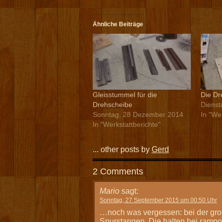
Ähnliche Beiträge
Gleisstummel für die
Die Dre
Drehscheibe
Dienst
Sonntag, 28 Dezember 2014
In "We
In "Werkstattberichte"
... other posts by
Gerd
2 Comments
Mario
sagt:
Sonntag, 27 September 2015 um 00:50 Uhr
…noch was vergessen: bei der gro
Spurstangen. Die halten bei rampo