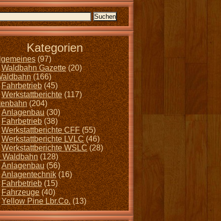
Kategorien
llgemeines
(97)
Waldbahn Gazette
(20)
Waldbahn
(166)
Fahrbetrieb
(45)
Werkstattberichte
(117)
tenbahn
(204)
Anlagenbau
(30)
Fahrbetrieb
(38)
Werkstattberichte CFF
(55)
Werkstattberichte LVLC
(46)
Werkstattberichte WSLC
(28)
 Waldbahn
(128)
Anlagenbau
(56)
Anlagentechnik
(16)
Fahrbetrieb
(15)
Fahrzeuge
(40)
Yellow Pine Lbr.Co.
(13)