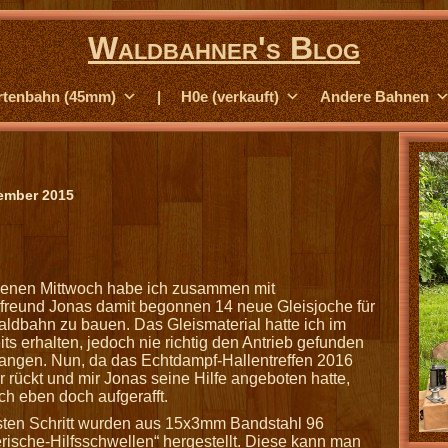
Waldbahner's Blog
rtenbahn (45mm)
|
H0e (verkauft)
Andere Bahnen
tember 2015
enen Mittwoch habe ich zusammen mit
freund Jonas damit begonnen 14 neue Gleisjoche für
ldbahn zu bauen. Das Gleismaterial hatte ich im
ts erhalten, jedoch nie richtig den Antrieb gefunden
angen. Nun, da das Echtdampf-Hallentreffen 2016
 rückt und mir Jonas seine Hilfe angeboten hatte,
ch eben doch aufgerafft.
sten Schritt wurden aus 15x3mm Bandstahl 96
ische-Hilfsschwellen“ hergestellt. Diese kann man