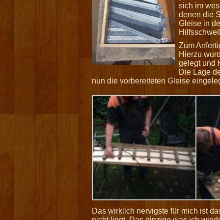
sich im wes
denen die S
Gleise in d
Hilfsschwel
Zum Anferti
Hierzu wurd
gelegt und 
Die Lage de
nun die vorbereiteten Gleise eingele
Das wirklich nervigste für mich ist d
nicht liegt. Das einzige was ich wi