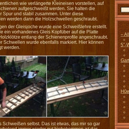
entlichen wie verlängerte Kleineisen vorstellen, auf
chienen aufgeschweißt werden. Sie halten die
er Spur und stabil zusammen. Unter diese
len werden dann die Holzschwellen geschraubt.
gen der Gleisjoche wurde eine Schweißlehre erstellt.
e ein vorhandenes Gleis Kopfüber auf die Platte
– A
Holzklötze entlang der Schienenprofile angeschraubt.
r Schwellen wurde ebenfalls markiert. Hier können
5"-
gt werden.
Gar
H0e
as Schweißen selbst. Das ist etwas, das mir so gar
ederholend immer wieder gut hinbekommen ist das