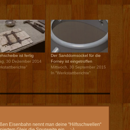
hscheibe ist fertig
Der Sanddomsockel für die
ag, 30 Dezember 2014
Forney ist eingetroffen
rkstattberichte"
Mittwoch, 30 September 2015
In "Werkstattberichte"
ßen Eisenbahn nennt man deine “Hilfsschwellen“
niertem Gleis die Spurweite ein… :-)