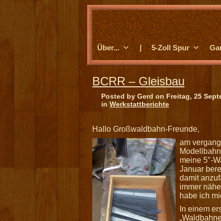
Über...
|
5-Zoll Spur
Ga
BCRR – Gleisbau
Posted by Gerd on Freitag, 25 Sep
in
Werkstattberichte
Hallo Großwaldbahn-Freunde,
am vergang
Modellbahn
meine 5″-Wa
Januar berei
damit anzuf
immer näher
habe ich mi
In einem er
„Waldbahner