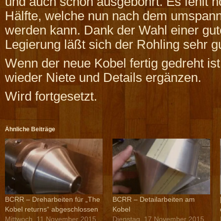
und auch schon ausgebohrt. Es fehlt n
Hälfte, welche nun nach dem umspann
werden kann. Dank der Wahl einer gu
Legierung läßt sich der Rohling sehr g
Wenn der neue Kobel fertig gedreht is
wieder Niete und Details ergänzen.
Wird fortgesetzt.
Ähnliche Beiträge
BCRR – Dreharbeiten für „The
BCRR – Detailarbeiten am
Kobel returns“ abgeschlossen
Kobel
Mittwoch, 11 November 2015
Dienstag, 17 November 2015