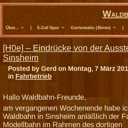
Waldb
Über...
|
5-Zoll Spur
Gartenbahn (45mm)
|
[H0e] – Eindrücke von der Ausste
Sinsheim
Posted by Gerd on Montag, 7 März 20
in
Fahrbetrieb
Hallo Waldbahn-Freunde,
am vergangenen Wochenende habe ic
Waldbahn in Sinsheim anläßlich der F
Modellbahn im Rahmen des dortigen