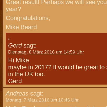
Great result! Perhaps we will see you
year?
Congratulations,
Mike Beard
Gerd
sagt:
Dienstag, 8 März 2016 um 14:59 Uhr
Hi Mike,
maybe in 2017? It would be great to
in the UK too.
Gerd
Andreas
sagt:
Montag, 7 März 2016 um 10:46 Uhr