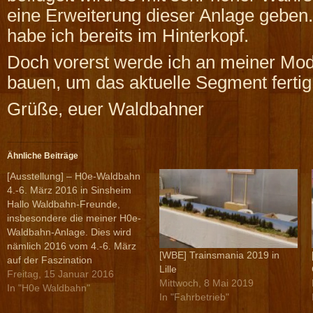
eine Erweiterung dieser Anlage gebe
habe ich bereits im Hinterkopf.
Doch vorerst werde ich an meiner Mod
bauen, um das aktuelle Segment fertig 
Grüße, euer Waldbahner
Ähnliche Beiträge
[Ausstellung] – H0e-Waldbahn
4.-6. März 2016 in Sinsheim
Hallo Waldbahn-Freunde,
insbesondere die meiner H0e-
Waldbahn-Anlage. Dies wird
nämlich 2016 vom 4.-6. März
[WBE] Trainsmania 2019 in
auf der Faszination
Lille
Modellbahn in Sinsheim zu
Freitag, 15 Januar 2016
Mittwoch, 8 Mai 2019
sehen sein. Dort nehme ich mit
In "H0e Waldbahn"
In "Fahrbetrieb"
dieser Anlage am