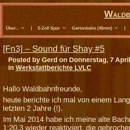
Waldb
Über...
|
5-Zoll Spur
Gartenbahn (45mm)
|
[Fn3] – Sound für Shay #5
Posted by Gerd on Donnerstag, 7 Apri
in
Werkstattberichte LVLC
Hallo Waldbahnfreunde,
heute berichte ich mal von einem Langz
letzten 2 Jahre (!).
Im Mai 2014 habe ich meine alte Bac
1:20,3 wieder reaktiviert, die gebroc