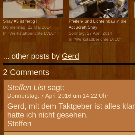
Shay #5 ist fertig !!
Pfeifen- und Lichteinbau in die
Donnerstag, 22 Mai 2014
Accucraft Shay
In "Werkstattberichte LVLC"
Sonntag, 27 April 2014
In "Werkstattberichte LVLC"
... other posts by
Gerd
2 Comments
Steffen List
sagt:
Donnerstag, 7 April 2016 um 14:22 Uhr
Gerd, mit dem Taktgeber ist alles klar,
hatte ich nicht gesehen.
Steffen