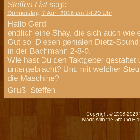
Steffen List
sagt:
Donnerstag, 7 April 2016 um 14:20 Uhr
Hallo Gerd,
endlich eine Shay, die sich auch wie 
Gut so. Diesen genialen Dietz-Sound
in der Bachmann 2-8-0.
Wie hast Du den Taktgeber gestaltet
untergebracht? Und mit welcher Steu
die Maschine?
Gruß, Steffen
Copyright © 2008-2026
Made with the Ground Flo