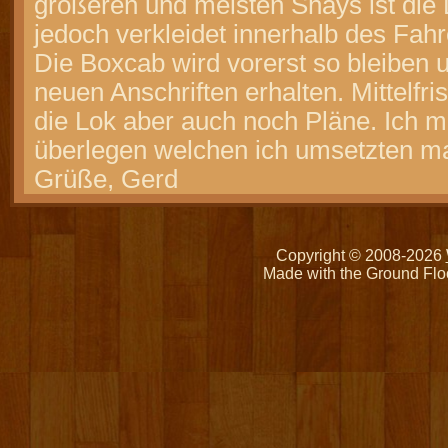
größeren und meisten Shays ist di
jedoch verkleidet innerhalb des Fah
Die Boxcab wird vorerst so bleiben u
neuen Anschriften erhalten. Mittelfris
die Lok aber auch noch Pläne. Ich m
überlegen welchen ich umsetzten m
Grüße, Gerd
Copyright © 2008-2026
Made with the Ground Flo