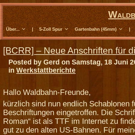
Waldb
Über...
|
5-Zoll Spur
Gartenbahn (45mm)
|
[BCRR] – Neue Anschriften für d
Posted by Gerd on Samstag, 18 Juni 2
in
Werkstattberichte
Hallo Waldbahn-Freunde,
kürzlich sind nun endlich Schablonen f
Beschriftungen eingetroffen. Die Schrif
Roman“ ist als TTF im Internet zu find
gut zu den alten US-Bahnen. Für mein