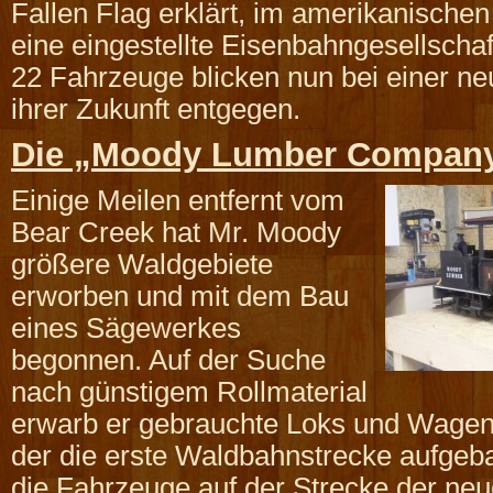
Fallen Flag erklärt, im amerikanische
eine eingestellte Eisenbahngesellscha
22 Fahrzeuge blicken nun bei einer n
ihrer Zukunft entgegen.
Die „Moody Lumber Compan
Einige Meilen entfernt vom
Bear Creek hat Mr. Moody
größere Waldgebiete
erworben und mit dem Bau
eines Sägewerkes
begonnen. Auf der Suche
nach günstigem Rollmaterial
erwarb er gebrauchte Loks und Wage
der die erste Waldbahnstrecke aufgeb
die Fahrzeuge auf der Strecke der ne