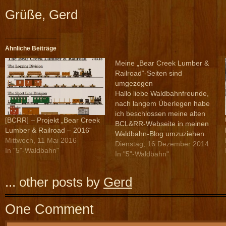
Grüße, Gerd
Ähnliche Beiträge
Meine „Bear Creek Lumber &
Railroad“-Seiten sind
umgezogen
Hallo liebe Waldbahnfreunde,
nach langem Überlegen habe
ich beschlossen meine alten
[BCRR] – Projekt „Bear Creek
BCL&RR-Webseite in meinen
Lumber & Railroad – 2016“
Waldbahn-Blog umzuziehen.
Mittwoch, 11 Mai 2016
Ich habe im Kopfmenü Seiten
Dienstag, 16 Dezember 2014
In "5"-Waldbahn"
eingefügt zum rollenden
In "5"-Waldbahn"
Material, sowie den Gleisen
und dem Zubehör. Inhaltlich
... other posts by
Gerd
entsprechen diese Seiten dem
was auch auf der alten
Website zu sehen war. Auch
One Comment
viele der alten Galerien…