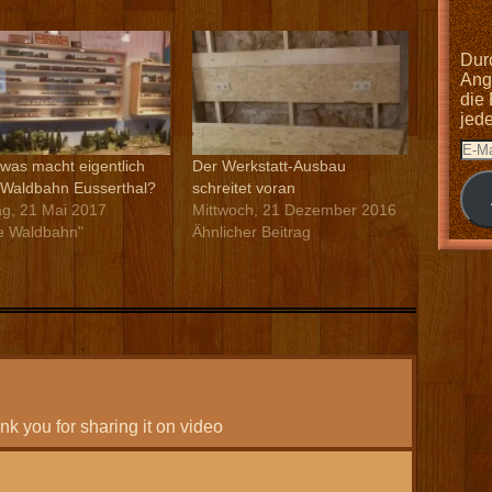
Dur
Anga
die
jed
was macht eigentlich
Der Werkstatt-Ausbau
Waldbahn Eusserthal?
schreitet voran
g, 21 Mai 2017
Mittwoch, 21 Dezember 2016
e Waldbahn"
Ähnlicher Beitrag
k you for sharing it on video