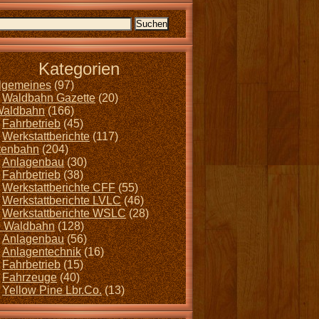
Kategorien
llgemeines
(97)
Waldbahn Gazette
(20)
Waldbahn
(166)
Fahrbetrieb
(45)
Werkstattberichte
(117)
tenbahn
(204)
Anlagenbau
(30)
Fahrbetrieb
(38)
Werkstattberichte CFF
(55)
Werkstattberichte LVLC
(46)
Werkstattberichte WSLC
(28)
 Waldbahn
(128)
Anlagenbau
(56)
Anlagentechnik
(16)
Fahrbetrieb
(15)
Fahrzeuge
(40)
Yellow Pine Lbr.Co.
(13)