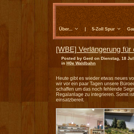
Über...
|
5-Zoll Spur
Ga
[WBE] Verlängerung für
Posted by Gerd on Dienstag, 18 Jul
in
H0e Waldbahn
Heute gibt es wieder etwas neues v
wir vor ein paar Tagen unsere Büroec
schaffen um das noch fehlende Seg
Regalanlage zu integrieren. Somit i
einsatzbereit.