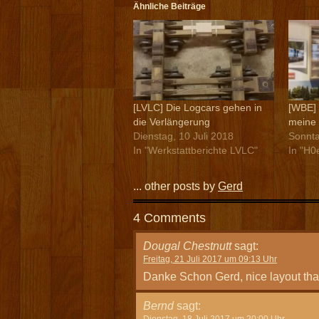
Ähnliche Beiträge
[LVLC] Die Logcars gehen in
[WBE] 
die Verlängerung
meine 
Dienstag, 10 Juli 2018
Sonnta
In "Werkstattberichte LVLC"
In "H0
... other posts by
Gerd
4 Comments
Dougal Chestnutt
sagt:
Freitag, 21 Juli 2017 um 09:13 Uhr
Danke Schon Gerd, nice layout than
Bernd
sagt:
Dienstag, 18 Juli 2017 um 20:00 Uhr