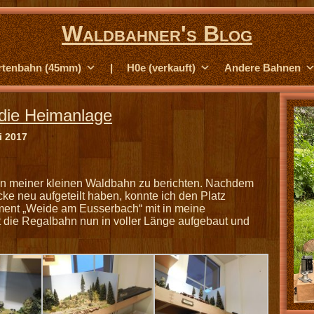
Waldbahner's Blog
rtenbahn (45mm)
|
H0e (verkauft)
Andere Bahnen
 die Heimanlage
i 2017
on meiner kleinen Waldbahn zu berichten. Nachdem
ke neu aufgeteilt haben, konnte ich den Platz
ment „Weide am Eusserbach“ mit in meine
st die Regalbahn nun in voller Länge aufgebaut und