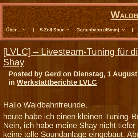
Waldb
Über...
|
5-Zoll Spur
Gartenbahn (45mm)
|
[LVLC] – Livesteam-Tuning für di
Shay
Posted by Gerd on Dienstag, 1 August
in
Werkstattberichte LVLC
Hallo Waldbahnfreunde,
heute habe ich einen kleinen Tuning-Be
Nein, ich habe meine Shay nicht tiefer
keine tolle Soundanlage eingebaut. A