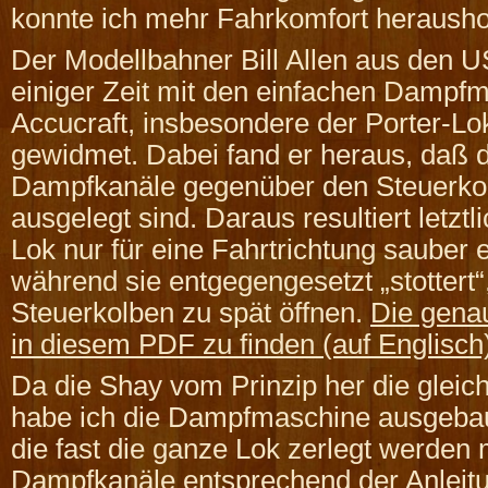
konnte ich mehr Fahrkomfort herausho
Der Modellbahner Bill Allen aus den U
einiger Zeit mit den einfachen Dampf
Accucraft, insbesondere der Porter-Lo
gewidmet. Dabei fand er heraus, daß 
Dampfkanäle gegenüber den Steuerkol
ausgelegt sind. Daraus resultiert letztl
Lok nur für eine Fahrtrichtung sauber e
während sie entgegengesetzt „stottert“
Steuerkolben zu spät öffnen.
Die genau
in diesem PDF zu finden (auf Englisch
Da die Shay vom Prinzip her die gleich
habe ich die Dampfmaschine ausgebau
die fast die ganze Lok zerlegt werden
Dampfkanäle entsprechend der Anleitu