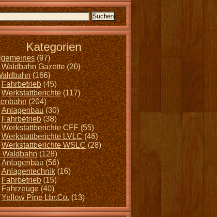
Kategorien
llgemeines
(97)
Waldbahn Gazette
(20)
Waldbahn
(166)
Fahrbetrieb
(45)
Werkstattberichte
(117)
tenbahn
(204)
Anlagenbau
(30)
Fahrbetrieb
(38)
Werkstattberichte CFF
(55)
Werkstattberichte LVLC
(46)
Werkstattberichte WSLC
(28)
 Waldbahn
(128)
Anlagenbau
(56)
Anlagentechnik
(16)
Fahrbetrieb
(15)
Fahrzeuge
(40)
Yellow Pine Lbr.Co.
(13)