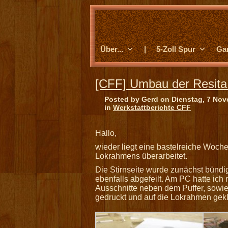
Über...
|
5-Zoll Spur
Ga
[CFF] Umbau der Resita
Posted by Gerd on Dienstag, 7 No
in
Werkstattberichte CFF
Hallo,
wieder liegt eine bastelreiche Woche
Lokrahmens überarbeitet.
Die Stirnseite wurde zunächst bündig
ebenfalls abgefeilt. Am PC hatte ich m
Ausschnitte neben dem Puffer, sowie 
gedruckt und auf die Lokrahmen gekl