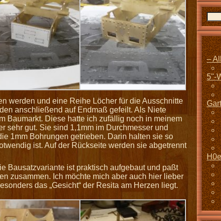
– A
5"-
en werden und eine Reihe Löcher für die Ausschnitte
Gar
den anschließend auf Endmaß gefeilt. Als Niete
 Baumarkt. Diese hatte ich zufällig noch in meinem
r sehr gut. Sie sind 1,1mm im Durchmesser und
ie 1mm Bohrungen getrieben. Darin halten sie so
notwendig ist. Auf der Rückseite werden sie abgetrennt
H0e
Die Bausatzvariante ist praktisch aufgebaut und paßt
n zusammen. Ich möchte mich aber auch hier lieber
esonders das „Gesicht“ der Resita am Herzen liegt.