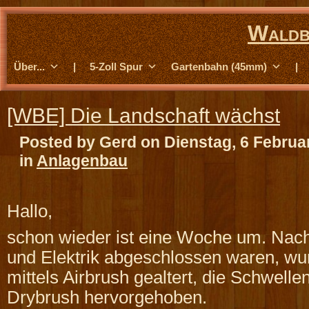
Waldb
Über...
|
5-Zoll Spur
Gartenbahn (45mm)
|
[WBE] Die Landschaft wächst
Posted by Gerd on Dienstag, 6 Februa
in
Anlagenbau
Hallo,
schon wieder ist eine Woche um. Nac
und Elektrik abgeschlossen waren, wu
mittels Airbrush gealtert, die Schwelle
Drybrush hervorgehoben.