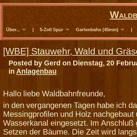
Waldb
Über...
|
5-Zoll Spur
Gartenbahn (45mm)
|
[WBE] Stauwehr, Wald und Grä
Posted by Gerd on Dienstag, 20 Febru
in
Anlagenbau
Hallo liebe Waldbahnfreunde,
in den vergangenen Tagen habe ich d
Messingprofilen und Holz nachgebaut 
Wasserkanal eingesetzt. Im Anschluß g
Setzen der Bäume. Die Zeit wird lan