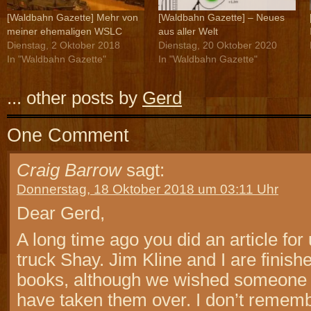
[Waldbahn Gazette] Mehr von
[Waldbahn Gazette] – Neues
meiner ehemaligen WSLC
aus aller Welt
Dienstag, 2 Oktober 2018
Dienstag, 20 Oktober 2020
In "Waldbahn Gazette"
In "Waldbahn Gazette"
... other posts by
Gerd
One Comment
Craig Barrow
sagt:
Donnerstag, 18 Oktober 2018 um 03:11 Uhr
Dear Gerd,
A long time ago you did an article for
truck Shay. Jim Kline and I are finish
books, although we wished someone
have taken them over. I don’t rememb