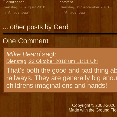
Gleisarbeiten
entsteht
Dienstag, 28 August 2018
Dienstag, 11 September 2018
In "Anlagenbau"
In "Anlagenbau"
... other posts by
Gerd
One Comment
Mike Beard
sagt:
Dienstag, 23 Oktober 2018 um 11:11 Uhr
That’s both the good and bad thing a
railways. They are generally big enough
childrens imaginations and hands!
Copyright © 2008-2026
Made with the Ground Flo