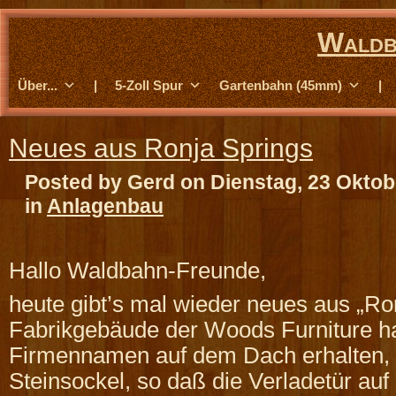
Waldb
Über...
|
5-Zoll Spur
Gartenbahn (45mm)
|
Neues aus Ronja Springs
Posted by Gerd on Dienstag, 23 Oktob
in
Anlagenbau
Hallo Waldbahn-Freunde,
heute gibt’s mal wieder neues aus „Ro
Fabrikgebäude der Woods Furniture h
Firmennamen auf dem Dach erhalten, 
Steinsockel, so daß die Verladetür auf