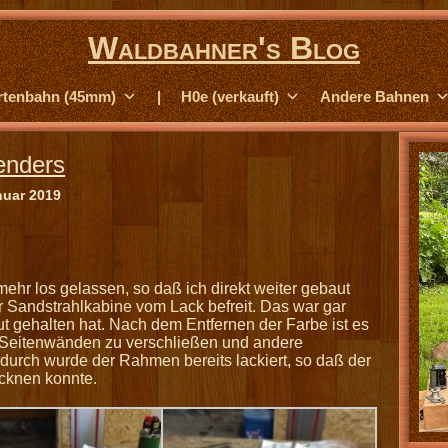
Waldbahner's Blog
rtenbahn (45mm)
|
H0e (verkauft)
Andere Bahnen
enders
nuar 2019
mehr los gelassen, so daß ich direkt weiter gebaut
 Sandstrahlkabine vom Lack befreit. Das war gar
gut gehalten hat. Nach dem Entfernen der Farbe ist es
n Seitenwänden zu verschließen und andere
urch wurde der Rahmen bereits lackiert, so daß der
cknen konnte.