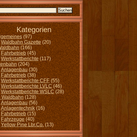
Kategorien
llgemeines
(97)
Waldbahn Gazette
(20)
Waldbahn
(166)
Fahrbetrieb
(45)
Werkstattberichte
(117)
tenbahn
(204)
Anlagenbau
(30)
Fahrbetrieb
(38)
Werkstattberichte CFF
(55)
Werkstattberichte LVLC
(46)
Werkstattberichte WSLC
(28)
 Waldbahn
(128)
Anlagenbau
(56)
Anlagentechnik
(16)
Fahrbetrieb
(15)
Fahrzeuge
(40)
Yellow Pine Lbr.Co.
(13)