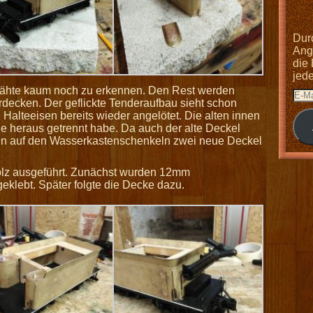
Dur
Anga
die
jed
nähte kaum noch zu erkennen. Den Rest werden
decken. Der geflickte Tenderaufbau sieht schon
 Halteeisen bereits wieder angelötet. Die alten innen
e heraus getrennt habe. Da auch der alte Deckel
en auf den Wasserkastenschenkeln zwei neue Deckel
Holz ausgeführt. Zunächst wurden 12mm
geklebt. Später folgte die Decke dazu.