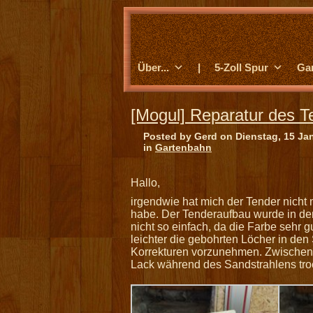
Über...
|
5-Zoll Spur
Ga
[Mogul] Reparatur des T
Posted by Gerd on Dienstag, 15 Ja
in
Gartenbahn
Hallo,
irgendwie hat mich der Tender nicht 
habe. Der Tenderaufbau wurde in der
nicht so einfach, da die Farbe sehr 
leichter die gebohrten Löcher in de
Korrekturen vorzunehmen. Zwischend
Lack während des Sandstrahlens tro