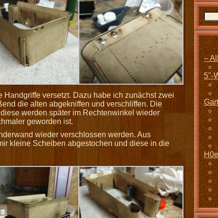
– A
5"-
e Handgriffe versetzt. Dazu habe ich zunächst zwei
Gar
ßend die alten abgekniffen und verschliffen. Die
t, diese werden später im Rechtenwinkel wieder
chmaler geworden ist.
enderwand wieder verschlossen werden. Aus
r kleine Scheiben abgestochen und diese in die
H0e