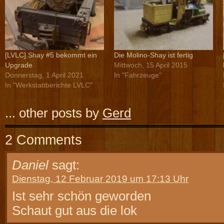
[LVLC] Shay #5 bekommt ein
Die Molino-Shay ist fertig
Upgrade
Mittwoch, 15 April 2015
Donnerstag, 1 April 2021
In "Fahrzeuge"
In "Werkstattberichte LVLC"
... other posts by
Gerd
2 Comments
Daniel
sagt:
Dienstag, 12 Februar 2019 um 17:13 Uhr
Ist sehr schön geworden
Schaut gut aus die lok