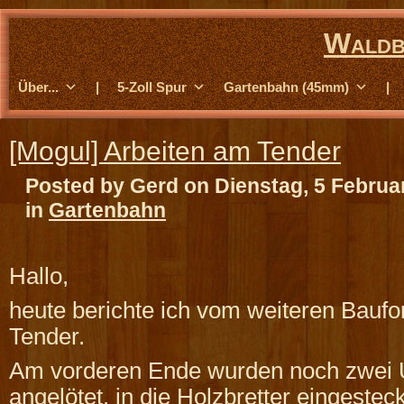
Waldb
Über...
|
5-Zoll Spur
Gartenbahn (45mm)
|
[Mogul] Arbeiten am Tender
Posted by Gerd on Dienstag, 5 Februa
in
Gartenbahn
Hallo,
heute berichte ich vom weiteren Baufor
Tender.
Am vorderen Ende wurden noch zwei U
angelötet, in die Holzbretter eingeste