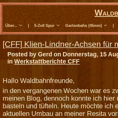
Waldb
Über...
|
5-Zoll Spur
Gartenbahn (45mm)
|
[CFF] Klien-Lindner-Achsen für 
Posted by Gerd on Donnerstag, 15 Au
in
Werkstattberichte CFF
Hallo Waldbahnfreunde,
in den vergangenen Wochen war es z
meinen Blog, dennoch konnte ich hier 
basteln und tüfteln. Heute möchte ich
aktuellen Umbau an meiner Resita vors