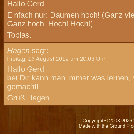
Hallo Gerd!
Einfach nur: Daumen hoch! (Ganz vi
Ganz hoch! Hoch! Hoch!)
Tobias.
Hagen
sagt:
Freitag, 16 August 2019 um 20:08 Uhr
Hallo Gerd,
bei Dir kann man immer was lernen, 
gemacht!
Gruß Hagen
Copyright © 2008-2026
Made with the Ground Flo