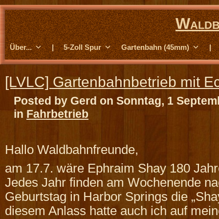
Waldb
Über...
|
5-Zoll Spur
Gartenbahn (45mm)
|
[LVLC] Gartenbahnbetrieb mit 
Posted by Gerd on Sonntag, 1 Septem
in
Fahrbetrieb
Hallo Waldbahnfreunde,
am 17.7. wäre Ephraim Shay 180 Jahr
Jedes Jahr finden am Wochenende na
Geburtstag in Harbor Springs die „Sha
diesem Anlass hatte auch ich auf mei