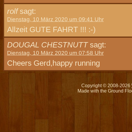
rolf
sagt:
Dienstag, 10 März 2020 um 09:41 Uhr
Allzeit GUTE FAHRT !!! :-)
DOUGAL CHESTNUTT
sagt:
Dienstag, 10 März 2020 um 07:58 Uhr
Cheers Gerd,happy running
Copyright © 2008-2026
Made with the Ground Flo