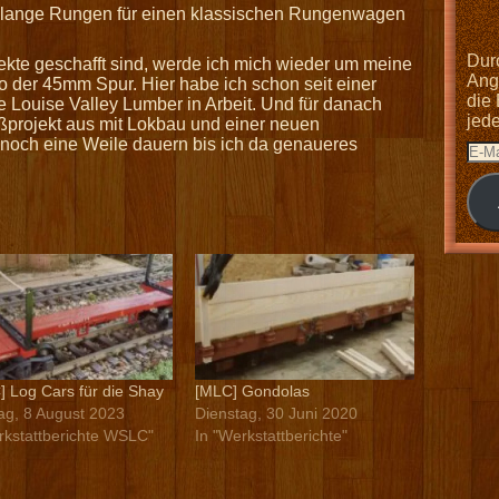
z lange Rungen für einen klassischen Rungenwagen
Dur
kte geschafft sind, werde ich mich wieder um meine
Anga
 der 45mm Spur. Hier habe ich schon seit einer
die
 Louise Valley Lumber in Arbeit. Und für danach
jed
oßprojekt aus mit Lokbau und einer neuen
s noch eine Weile dauern bis ich da genaueres
 Log Cars für die Shay
[MLC] Gondolas
ag, 8 August 2023
Dienstag, 30 Juni 2020
rkstattberichte WSLC"
In "Werkstattberichte"