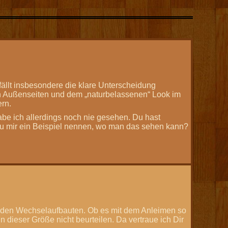
efällt insbesondere die klare Unterscheidung
 Außenseiten und dem „naturbelassenen“ Look im
rn.
be ich allerdings noch nie gesehen. Du hast
 Du mir ein Beispiel nennen, wo man das sehen kann?
 den Wechselaufbauten. Ob es mit dem Anleimen so
in dieser Größe nicht beurteilen. Da vertraue ich Dir