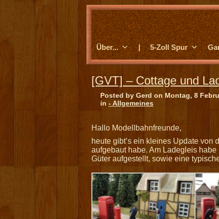
Über...
|
5-Zoll Spur
Ga
[GVT] – Cottage und La
Posted by Gerd on Montag, 8 Febru
in
- Allgemeines
Hallo Modellbahnfreunde,
heute gibt’s ein kleines Update von 
aufgebaut habe. Am Ladegleis habe 
Güter aufgestellt, sowie eine typisch