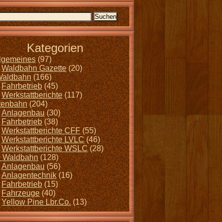
Kategorien
llgemeines
(97)
Waldbahn Gazette
(20)
Waldbahn
(166)
Fahrbetrieb
(45)
Werkstattberichte
(117)
tenbahn
(204)
Anlagenbau
(30)
Fahrbetrieb
(38)
Werkstattberichte CFF
(55)
Werkstattberichte LVLC
(46)
Werkstattberichte WSLC
(28)
 Waldbahn
(128)
Anlagenbau
(56)
Anlagentechnik
(16)
Fahrbetrieb
(15)
Fahrzeuge
(40)
Yellow Pine Lbr.Co.
(13)