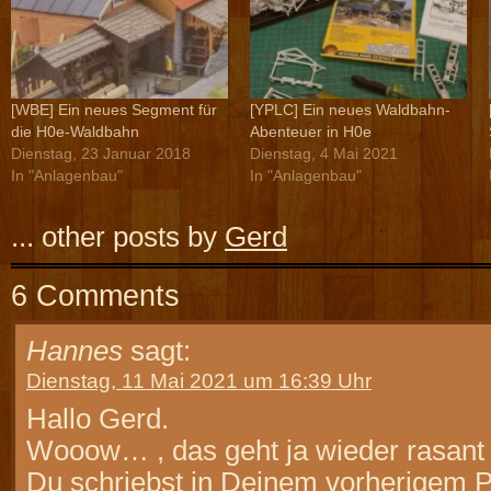
[WBE] Ein neues Segment für
[YPLC] Ein neues Waldbahn-
die H0e-Waldbahn
Abenteuer in H0e
Dienstag, 23 Januar 2018
Dienstag, 4 Mai 2021
In "Anlagenbau"
In "Anlagenbau"
... other posts by
Gerd
6 Comments
Hannes
sagt:
Dienstag, 11 Mai 2021 um 16:39 Uhr
Hallo Gerd.
Wooow… , das geht ja wieder rasant 
Du schriebst in Deinem vorherigem P