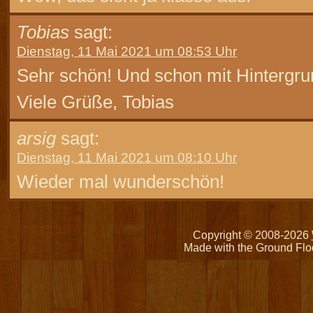
Tobias
sagt:
Dienstag, 11 Mai 2021 um 08:53 Uhr
Sehr schön! Und schon mit Hintergru
Viele Grüße, Tobias
arsig
sagt:
Dienstag, 11 Mai 2021 um 08:10 Uhr
Wieder mal wunderschön!
Copyright © 2008-2026
Made with the Ground Flo