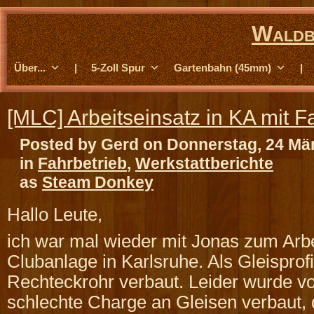
Waldb
Über...
|
5-Zoll Spur
Gartenbahn (45mm)
|
[MLC] Arbeitseinsatz in KA mit F
Posted by Gerd on Donnerstag, 24 Mä
in
Fahrbetrieb
,
Werkstattberichte
as
Steam Donkey
Hallo Leute,
ich war mal wieder mit Jonas zum Arbe
Clubanlage in Karlsruhe. Als Gleisprofi
Rechteckrohr verbaut. Leider wurde vo
schlechte Charge an Gleisen verbaut, d