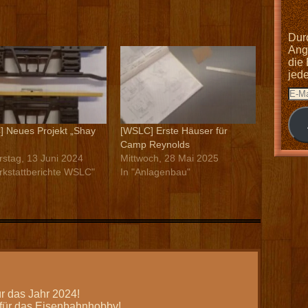
Dur
Anga
die
jed
 Neues Projekt „Shay
[WSLC] Erste Häuser für
Camp Reynolds
stag, 13 Juni 2024
Mittwoch, 28 Mai 2025
rkstattberichte WSLC"
In "Anlagenbau"
r das Jahr 2024!
für das Eisenbahnhobby!