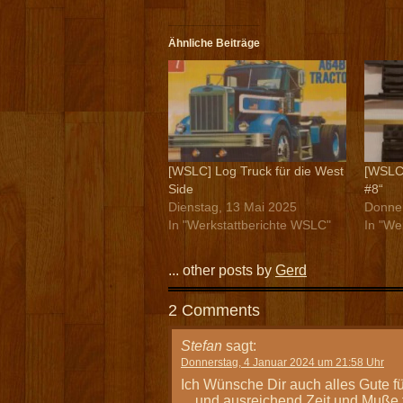
Ähnliche Beiträge
[WSLC] Log Truck für die West
[WSLC]
Side
#8“
Dienstag, 13 Mai 2025
Donner
In "Werkstattberichte WSLC"
In "We
... other posts by
Gerd
2 Comments
Stefan
sagt:
Donnerstag, 4 Januar 2024 um 21:58 Uhr
Ich Wünsche Dir auch alles Gute fü
…und ausreichend Zeit und Muße 