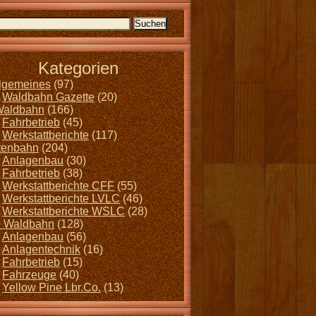
Kategorien
llgemeines
(97)
Waldbahn Gazette
(20)
Waldbahn
(166)
Fahrbetrieb
(45)
Werkstattberichte
(117)
tenbahn
(204)
Anlagenbau
(30)
Fahrbetrieb
(38)
Werkstattberichte CFF
(55)
Werkstattberichte LVLC
(46)
Werkstattberichte WSLC
(28)
 Waldbahn
(128)
Anlagenbau
(56)
Anlagentechnik
(16)
Fahrbetrieb
(15)
Fahrzeuge
(40)
Yellow Pine Lbr.Co.
(13)