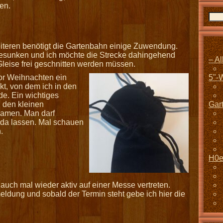
en.
iteren benötigt die Gartenbahn einige Zuwendung.
bgesunken und ich möchte die Strecke dahingehend
– A
Gleise frei geschnitten werden müssen.
5"-
or Weihnachten ein
kt, von dem ich in den
e. Ein wichtiges
Gar
n den kleinen
kamen. Man darf
s da lassen. Mal schauen
.
H0e
 auch mal wieder aktiv auf einer Messe vertreten.
eldung und sobald der Termin steht gebe ich hier die