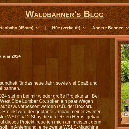
Waldbahner's Blog
rtenbahn (45mm)
|
H0e (verkauft)
Andere Bahnen
anuar 2024
undheit für das neue Jahr, sowie viel Spaß und
ellbahnen.
24 stehen bei mir wieder große Projekte an. Bei
 West Side Lumber Co. sollen ein paar Wagen
ut bzw. verbessert werden (z.B. der Boxcar).
 Projekt wird der geplante Umbau meiner zweiten
er WSLC #12 Shay die ich letzten Herbst gekauft
uf dieses Projekt freue ich mich am meisten, denn
 soll, in Anlehnung, eine zweite WSLC-Maschine