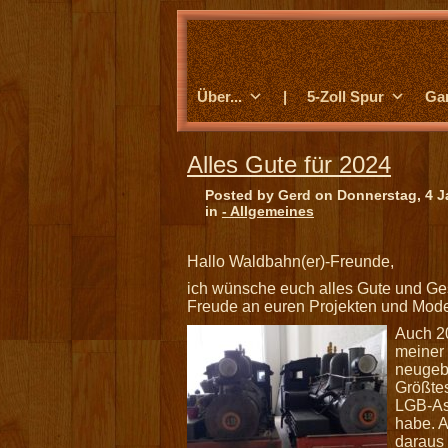
Über...
|
5-Zoll Spur
Ga
Alles Gute für 2024
Posted by Gerd on Donnerstag, 4 J
in
- Allgemeines
Hallo Waldbahn(er)-Freunde,
ich wünsche euch alles Gute und Ges
Freude an euren Projekten und Mod
Auch 20
meiner
neugeba
Größtes
LGB-Ast
habe. A
daraus