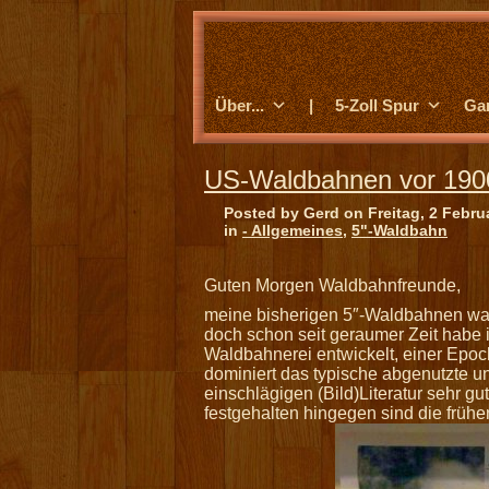
Über...
|
5-Zoll Spur
Ga
US-Waldbahnen vor 190
Posted by Gerd on Freitag, 2 Febru
in
- Allgemeines
,
5"-Waldbahn
Guten Morgen Waldbahnfreunde,
meine bisherigen 5″-Waldbahnen ware
doch schon seit geraumer Zeit habe i
Waldbahnerei entwickelt, einer Epoch
dominiert das typische abgenutzte 
einschlägigen (Bild)Literatur sehr g
festgehalten hingegen sind die früh