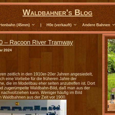
Waldbahner's Blog
rtenbahn (45mm)
|
H0e (verkauft)
Andere Bahnen
0 – Racoon River Tramway
ar 2024
n zeitlich in den 1910er-20er Jahren angesiedelt,
ch eine Vorliebe für die früheren Jahre der
e, die im Modellbau eher selten anzutreffen ist. Dort
und zugerümpelte Waldbahn-Bild, daß man aus der
ut nachvollziehen kann. Weniger häufig im Bild
en Waldbahnen aus der Zeit vor 1900.