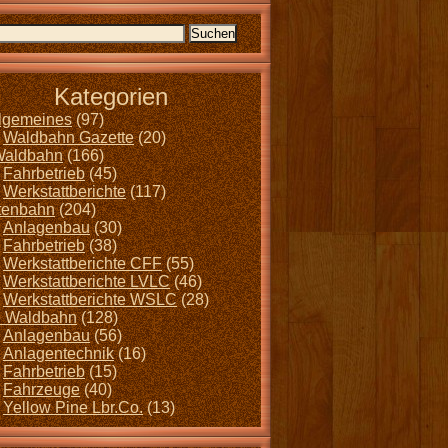
Kategorien
llgemeines
(97)
Waldbahn Gazette
(20)
Waldbahn
(166)
Fahrbetrieb
(45)
Werkstattberichte
(117)
tenbahn
(204)
Anlagenbau
(30)
Fahrbetrieb
(38)
Werkstattberichte CFF
(55)
Werkstattberichte LVLC
(46)
Werkstattberichte WSLC
(28)
 Waldbahn
(128)
Anlagenbau
(56)
Anlagentechnik
(16)
Fahrbetrieb
(15)
Fahrzeuge
(40)
Yellow Pine Lbr.Co.
(13)