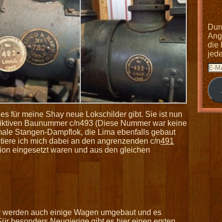
Dur
Anga
die
jed
es für meine Shay neue Lokschilder gibt. Sie ist nun
r fiktiven Baunummer c/n493 (Diese Nummer war keine
ale Stangen-Dampflok, die Lima ebenfalls gebaut
ntiere ich mich dabei an den angrenzenden c/n
491
gion eingesetzt waren und aus den gleichen
 werden auch einige Wagen umgebaut und es
 besonders Neugierige gibt es hier einen ersten