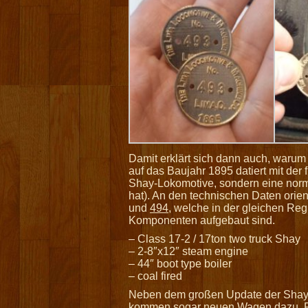
Damit erklärt sich dann auch, warum 
auf das Baujahr 1895 datiert mit de
Shay-Lokomotive, sondern eine norm
hat). An den technischen Daten orie
und
494
, welche in der gleichen Re
Komponenten aufgebaut sind.
– Class 17-2 / 17ton two truck Shay
– 2-8″x12″ steam engine
– 44″ boot type boiler
– coal fired
Neben dem großen Update der Shay
kommen sogar neuen Wagen dazu. Für