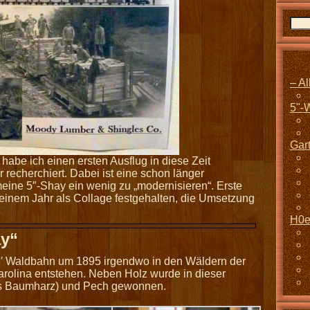
– A
5"-
Gar
“ habe ich einen ersten Ausflug in diese Zeit
recherchiert. Dabei ist eine schon länger
eine 5″-Shay ein wenig zu „modernisieren“. Erste
 einem Jahr als Collage festgehalten, die Umsetzung
H0e
y“
 3′ Waldbahn um 1895 irgendwo in den Wäldern der
rolina entstehen. Neben Holz wurde in dieser
 aus Baumharz) und Pech gewonnen.