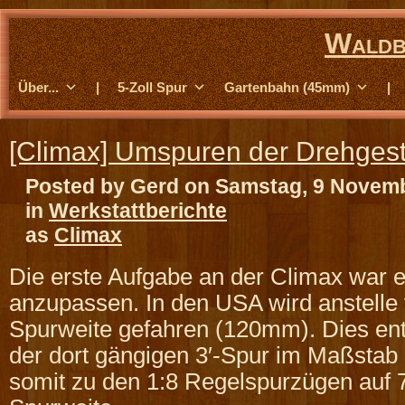
Waldb
Über...
|
5-Zoll Spur
Gartenbahn (45mm)
|
[Climax] Umspuren der Drehgest
Posted by Gerd on Samstag, 9 Novem
in
Werkstattberichte
as
Climax
Die erste Aufgabe an der Climax war e
anzupassen. In den USA wird anstelle 
Spurweite gefahren (120mm). Dies ent
der dort gängigen 3′-Spur im Maßstab 
somit zu den 1:8 Regelspurzügen auf 7