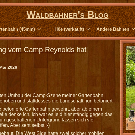
Waldbahner's Blog
rtenbahn (45mm)
|
H0e (verkauft)
Andere Bahnen
ung vom Camp Reynolds hat
Mai 2026
igten Umbau der Camp-Szene meiner Gartenbahn
hoben und stattdesses die Landschaft nun betoniert.
e betonierte Gartenbahn gewehrt, aber ab einem
le denke ich. Ich war es leid hier ständig gegen das
n geschaffenen Untergrund lassen sich viel
en. Aber seht selbst :-)
ebaut. Die West Side hatte zwei solcher mobilen