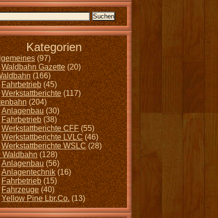
Kategorien
llgemeines
(97)
Waldbahn Gazette
(20)
Waldbahn
(166)
Fahrbetrieb
(45)
Werkstattberichte
(117)
tenbahn
(204)
Anlagenbau
(30)
Fahrbetrieb
(38)
Werkstattberichte CFF
(55)
Werkstattberichte LVLC
(46)
Werkstattberichte WSLC
(28)
 Waldbahn
(128)
Anlagenbau
(56)
Anlagentechnik
(16)
Fahrbetrieb
(15)
Fahrzeuge
(40)
Yellow Pine Lbr.Co.
(13)