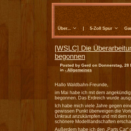
Über...
|
5-Zoll Spur
Ga
[WSLC] Die Überarbeit
begonnen
Posted by Gerd on Donnerstag, 28 
in
- Allgemeines
Hallo Waldbahn-Freunde,
im Mai habe ich mit dem angekünd
begonnen. Das Erdreich wurde ausge
Ich habe mich viele Jahre gegen ein
gewissen Punkt überweigen die Vortei
Unkraut anzukämpfen und mit dem nu
schönere Modelllandschaften erschaff
Außerdem habe ich den „Parts Car“ g