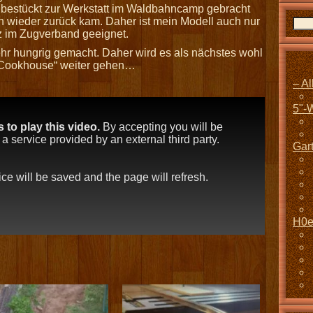
sch bestückt zur Werkstatt im Waldbahncamp gebracht
 wieder zurück kam. Daher ist mein Modell auch nur
atz im Zugverband geeignet.
hr hungrig gemacht. Daher wird es als nächstes wohl
 „Cookhouse“ weiter gehen…
– A
5"-
to play this video.
By accepting you will be
 service provided by an external third party.
Gar
oice will be saved and the page will refresh.
H0e