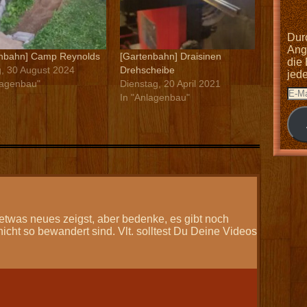
Dur
Anga
enbahn] Camp Reynolds
[Gartenbahn] Draisinen
die
g, 30 August 2024
Drehscheibe
jed
lagenbau"
Dienstag, 20 April 2021
In "Anlagenbau"
etwas neues zeigst, aber bedenke, es gibt noch
icht so bewandert sind. Vlt. solltest Du Deine Videos