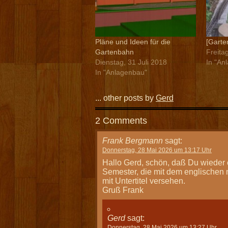
Pläne und Ideen für die
[Gart
Gartenbahn
Freita
Dienstag, 31 Juli 2018
In "An
In "Anlagenbau"
... other posts by
Gerd
2 Comments
Frank Bergmann
sagt:
Donnerstag, 28 Mai 2026 um 13:17 Uhr
Hallo Gerd, schön, daß Du wieder 
Semester, die mit dem englischen n
mit Untertitel versehen.
Gruß Frank
Gerd
sagt:
Donnerstag, 28 Mai 2026 um 13:27 Uhr