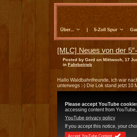
Über...
|
5-Zoll Spur
Ga
[MLC] Neues von der 5″
Posted by Gerd on Mittwoch, 17 Ju
in
Fahrbetrieb
Hallo Waldbahnfreunde, ich war nach
unterwegs :-) Die Lok stand jetzt 10 
Please accept YouTube cookies 
accessing content from YouTube, a
YouTube privacy policy
If you accept this notice, your ch
Accept YouTube Content