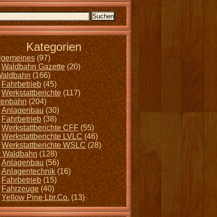
Kategorien
llgemeines
(97)
Waldbahn Gazette
(20)
Waldbahn
(166)
Fahrbetrieb
(45)
Werkstattberichte
(117)
tenbahn
(204)
Anlagenbau
(30)
Fahrbetrieb
(38)
Werkstattberichte CFF
(55)
Werkstattberichte LVLC
(46)
Werkstattberichte WSLC
(28)
 Waldbahn
(128)
Anlagenbau
(56)
Anlagentechnik
(16)
Fahrbetrieb
(15)
Fahrzeuge
(40)
Yellow Pine Lbr.Co.
(13)