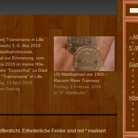
– A
e] Trainsmania in Lille
reich) 3.-5. Mai 2019
5"-
Waldbahnfreunde,
l zur Erinnerung, vom
Mai 2019 ist meine H0e-
Gar
hn "Eusserthal" zu Gast
US-Waldbahnen vor 1900 –
 "Trainsmania" in Lille,
Racoon River Tramway
ich. Mit dabei ist
g, 13 April 2019
Freitag, 2 Februar 2024
 die Waldbahn "Grand
her Beitrag
In "5"-Waldbahn"
stein" von Bernd Irion.
H0e
fentlicht.
Erforderliche Felder sind mit
*
markiert