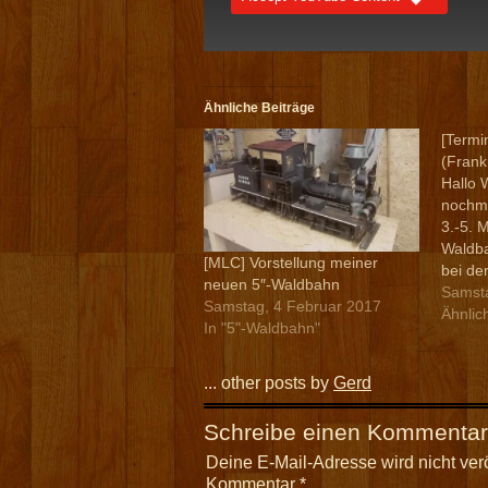
Ähnliche Beiträge
[Termin
(Frank
Hallo 
nochma
3.-5. 
Waldba
[MLC] Vorstellung meiner
bei der
neuen 5″-Waldbahn
Frankre
Samsta
Samstag, 4 Februar 2017
wieder
Ähnlic
In "5"-Waldbahn"
Rommel
... other posts by
Gerd
Schreibe einen Kommentar
Deine E-Mail-Adresse wird nicht veröf
Kommentar
*